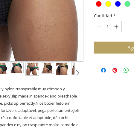
Cantidad
*
Agr
x y nylon transpirable muy cómodo y 
 sexy slip made in spandex and breathable 
 picks up perfectly.Nice boxer feito em 
ortável e adaptável, pega perfeitamente.Joli 
rès confortable et adaptable, décroche 
 spandex e nylon traspirante molto comodo e 
.