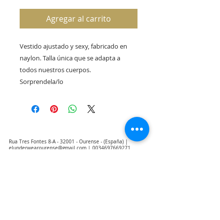
Agregar al carrito
Vestido ajustado y sexy, fabricado en 
naylon. Talla única que se adapta a 
todos nuestros cuerpos.

Sorprendela/lo
Rua Tres Fontes 8-A - 32001 - Ourense - (España) |
elunderwearourense@gmail.com
|
0034697669271
Horario: 10:00 a 13:00 y 17:00 a 20:00 de lunes a viernes
laborales
(*) Precios con Impuestos incluidos