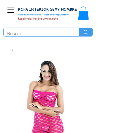
ROPA INTERIOR SEXY HOMBRE
www.elunderwear.com
Tienda online ropa interior
Ropa interior hombre, envió gratuito