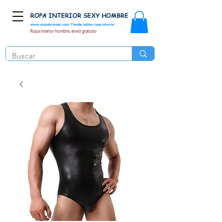
ROPA INTERIOR SEXY HOMBRE
www.elunderwear.com
Tienda online ropa interior
Ropa interior hombre, envió gratuito