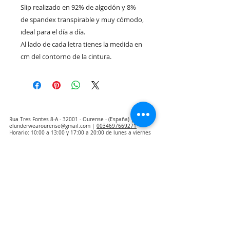
Slip realizado en 92% de algodón y 8%
de spandex transpirable y muy cómodo,
ideal para el día a día.
Al lado de cada letra tienes la medida en
cm del contorno de la cintura.
Rua Tres Fontes 8-A - 32001 - Ourense - (España) |
elunderwearourense@gmail.com
|
0034697669271
Horario: 10:00 a 13:00 y 17:00 a 20:00 de lunes a viernes
laborales
(*) Precios con Impuestos incluidos
Politica de Privacidad
Contacto