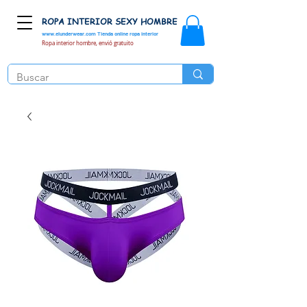
ROPA INTERIOR SEXY HOMBRE
www.elunderwear.com
Tienda online ropa interior
Ropa interior hombre, envió gratuito