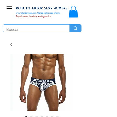
ROPA INTERIOR SEXY HOMBRE
www.elunderwear.com
Tienda online ropa interior
Ropa interior hombre, envió gratuito