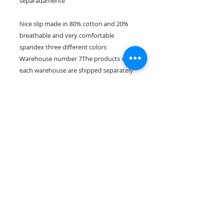
separadamente

Nice slip made in 80% cotton and 20% 
breathable and very comfortable 
spandex three different colors 
Warehouse number 7The products of 
each warehouse are shipped separately
Rua Tres Fontes 8-A - 32001 - Ourense - (España) |
elunderwearourense@gmail.com
|
0034697669271
Horario: 10:00 a 13:00 y 17:00 a 20:00 de lunes a viernes
laborales
(*) Precios con Impuestos incluidos