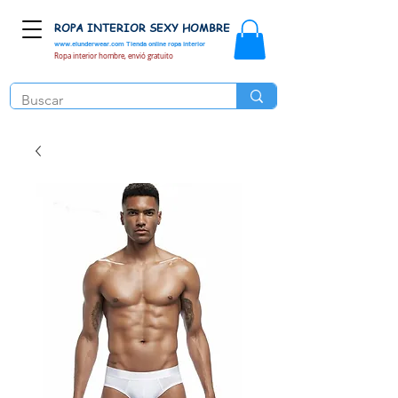
ROPA INTERIOR SEXY HOMBRE
www.elunderwear.com
Tienda online ropa interior
Ropa interior hombre, envió gratuito