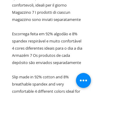
confortevoli, ideali per il giorno 
Magazzino 7 I prodotti di ciascun 
magazzino sono inviati separatamente 

Escorrega feita em 92% algodão e 8% 
spandex respirável e muito confortável 
4 cores diferentes ideais para o dia a dia 
Armazém 7 Os produtos de cada 
depósito são enviados separadamente 

Slip made in 92% cotton and 8% 
breathable spandex and very 
comfortable 4 different colors ideal for 
day to day Warehouse 7 The products 
of each warehouse are sent separately