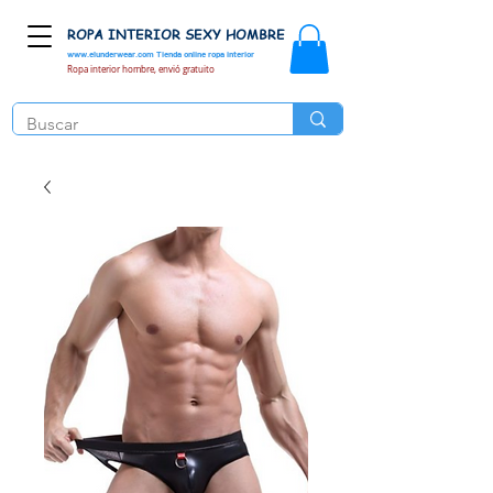
ROPA INTERIOR SEXY HOMBRE
www.elunderwear.com
Tienda online ropa interior
Ropa interior hombre, envió gratuito