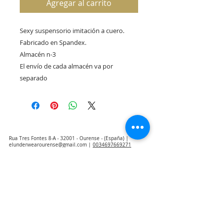
Agregar al carrito
Sexy suspensorio imitación a cuero. 
Fabricado en Spandex.

Almacén n-3

El envío de cada almacén va por 
separado
Rua Tres Fontes 8-A - 32001 - Ourense - (España) |
elunderwearourense@gmail.com
|
0034697669271
Horario: 10:00 a 13:00 y 17:00 a 20:00 de lunes a viernes
laborales
(*) Precios con Impuestos incluidos