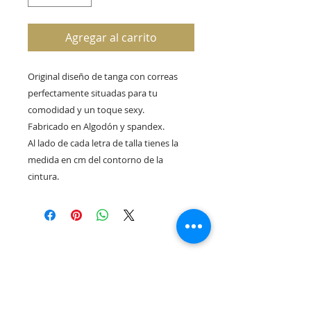
Agregar al carrito
Original diseño de tanga con correas
perfectamente situadas para tu
comodidad y un toque sexy.
Fabricado en Algodón y spandex.
Al lado de cada letra de talla tienes la
medida en cm del contorno de la
cintura.
Rua Tres Fontes 8-A - 32001 - Ourense - (España) |
elunderwearourense@gmail.com
|
0034697669271
Horario: 10:00 a 13:00 y 17:00 a 20:00 de lunes a viernes
laborales
(*) Precios con Impuestos incluidos