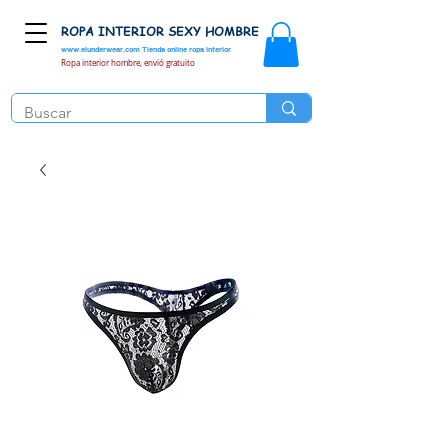
ROPA INTERIOR SEXY HOMBRE
www.elunderwear.com
Tienda online ropa interior
Ropa interior hombre, envió gratuito