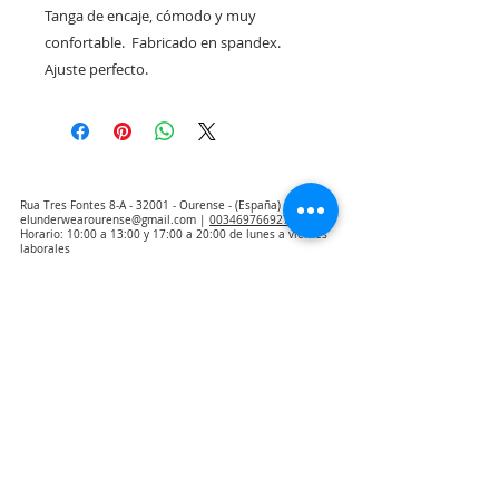
Tanga de encaje, cómodo y muy 
confortable.  Fabricado en spandex.  
Ajuste perfecto.
Rua Tres Fontes 8-A - 32001 - Ourense - (España) |
elunderwearourense@gmail.com
|
0034697669271
Horario: 10:00 a 13:00 y 17:00 a 20:00 de lunes a viernes
laborales
(*) Precios con Impuestos incluidos
Politica de Privacidad
Contacto
Condiciones de compra
Aviso Legal
Quienes somos