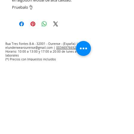
Pruebalo 👌
Rua Tres Fontes 8-A - 32001 - Ourense - (España) |
elunderwearourense@gmail.com
|
0034697669271
Horario: 10:00 a 13:00 y 17:00 a 20:00 de lunes a viernes
laborales
(*) Precios con Impuestos incluidos
Politica de Privacidad
Contacto
Condiciones de compra
Aviso Legal
Quienes somos
Aviso de exclusión de responsabilidad de traducción