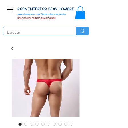
ROPA INTERIOR SEXY HOMBRE
www.elunderwear.com
Tienda online ropa interior
Ropa interior hombre, envió gratuito