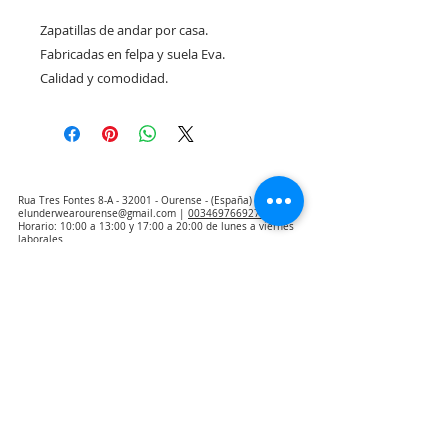
Zapatillas de andar por casa.
Fabricadas en felpa y suela Eva.
Calidad y comodidad.
Rua Tres Fontes 8-A - 32001 - Ourense - (España) |
elunderwearourense@gmail.com
|
0034697669271
Horario: 10:00 a 13:00 y 17:00 a 20:00 de lunes a viernes
laborales
(*) Precios con Impuestos incluidos
Politica de Privacidad
Contacto
Condiciones de compra
Aviso Legal