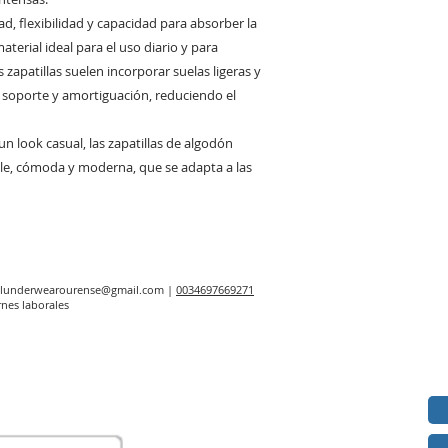
d, flexibilidad y capacidad para absorber la
terial ideal para el uso diario y para
zapatillas suelen incorporar suelas ligeras y
 soporte y amortiguación, reduciendo el
un look casual, las zapatillas de algodón
ble, cómoda y moderna, que se adapta a las
elunderwearourense@gmail.com
|
0034697669271
rnes laborales